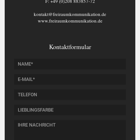
F: +49 (0)208 883857-72
kontakt@freiraumkommunikation.de
www.freiraumkommunikation.de
Kontaktformular
Name*
*
E-
Mail*
*
Telefon
Lieblingsfarbe
Ihre
Nachricht