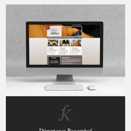
Dümptener Bauernhof